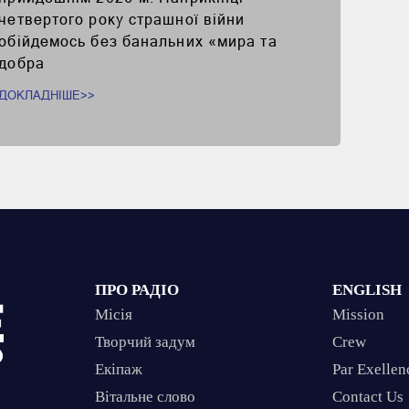
четвертого року страшної війни
обійдемось без банальних «мира та
добра
ДОКЛАДНІШЕ>>
ПРО РАДІО
ENGLISH
Місія
Mission
Творчий задум
Crew
Екіпаж
Par Exellen
Вітальне слово
Contact Us