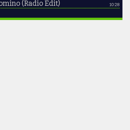
omino (Radio Edit)
10:28