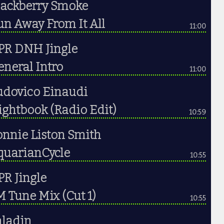
lackberry Smoke
n Away From It All
11:00
PR DNH Jingle
neral Intro
11:00
udovico Einaudi
ghtbook (Radio Edit)
10:59
onnie Liston Smith
quarianCycle
10:55
R Jingle
 Tune Mix (Cut 1)
10:55
aladin