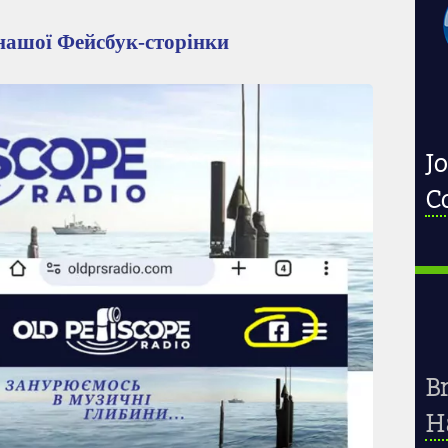
нашої Фейсбук-сторінки
Jo
C
B
Ha