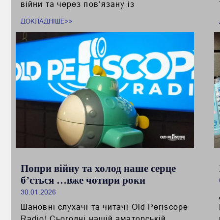
війни та через пов’язану із
ДОКЛАДНІШЕ>>
Попри війну та холод наше серце
б’ється …вже чотири роки
30.01.2026
Шановні слухачі та читачі Old Periscope
Radio! Сьогодні нашій аматорській