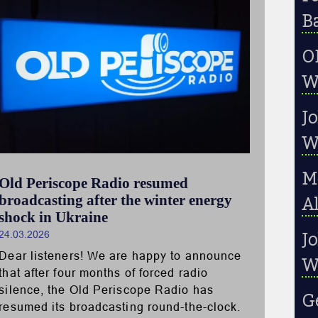
B
OP
W
J
W
M
Old Periscope Radio resumed
broadcasting after the winter energy
A
shock in Ukraine
24.03.2026
Jo
Dear listeners! We are happy to announce
W
that after four months of forced radio
silence, the Old Periscope Radio has
G
resumed its broadcasting round-the-clock.