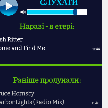
СЛУХАТИ
Наразі - в етері:
sh Ritter
ome and Find Me
11:44
Раніше пролунали:
ruce Hornsby
rbor Lights (Radio Mix)
11:40