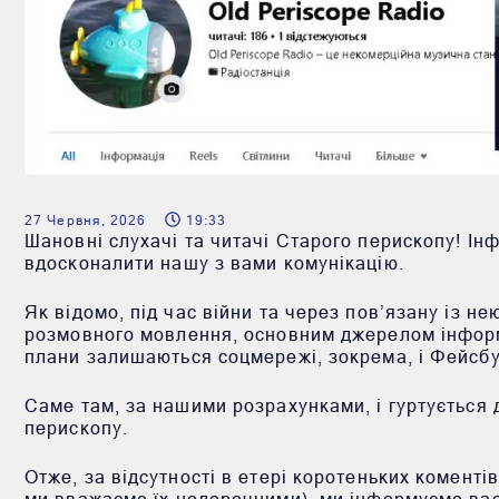
27 Червня, 2026
19:33
Шановні слухачі та читачі Старого перископу! І
вдосконалити нашу з вами комунікацію.
Як відомо, під час війни та через пов’язану із не
розмовного мовлення, основним джерелом інформ
плани залишаються соцмережі, зокрема, і Фейсбу
Саме там, за нашими розрахунками, і гуртується 
перископу.
Отже, за відсутності в етері коротеньких коментів
ми вважаємо їх недоречними), ми інформуємо вас с