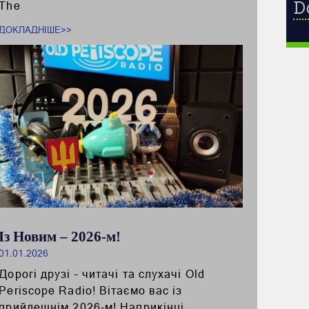
D
The
ДОКЛАДНІШЕ>>
Із Новим – 2026-м!
01.01.2026
Дорогі друзі – читачі та слухачі Old
Periscope Radio! Вітаємо вас із
прийдешнім 2026-м! Наприкінці