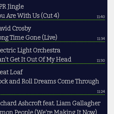
R Jingle
u Are With Us (Cut 4)
11:40
avid Crosby
ong Time Gone (Live)
11:34
ectric Light Orchestra
n't Get It Out Of My Head
11:30
eat Loaf
ock and Roll Dreams Come Through
11:24
chard Ashcroft feat. Liam Gallagher
'mon People (We're Making It Now)