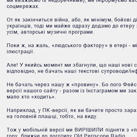
соцмережах.
От як закінчиться війна, або, як мінімум, бойові 
українців, тоді ми майже одразу додамо до етеру
усім, авторські музичні програми.
Поки ж, на жаль, «людського фактору» в етері – м
ілюстрації.
Але! У якийсь момент ми збагнули, що наші нові 
відповідно, не бачать наші текстові супроводи/і
Не бачать через нашу ж «провину». Бо лого Фейсб
версії нашого сайту – разом із Інстаграмом ми зак
мало хто «ходить».
Наприклад, у ПК-версії, як ви бачите просто зара
на головній плашці, тобто, на виду.
Тож у мобільній версії ми ВИРІШИЛИ підняти з «п
гору, ближче до логотипу Old Periscope Radio.