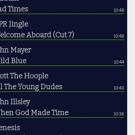
ad Times
10:48
R Jingle
elcome Aboard (Cut 7)
10:48
ohn Mayer
ild Blue
10:44
ott The Hoople
ll The Young Dudes
10:40
hn Illsley
hen God Made Time
10:36
enesis