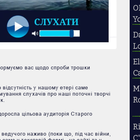
OP
Yo
D
L
El
нформуємо вас щодо спроби трошки
Ca
M
ю відсутність у нашому етері саме
ування слухачів про наші поточні творчі
R
к.
доросла цільова аудиторія Старого
Ri
 ведучого наживо (поки що, під час війни,
C
аме у текстовій формі – на сайті та у