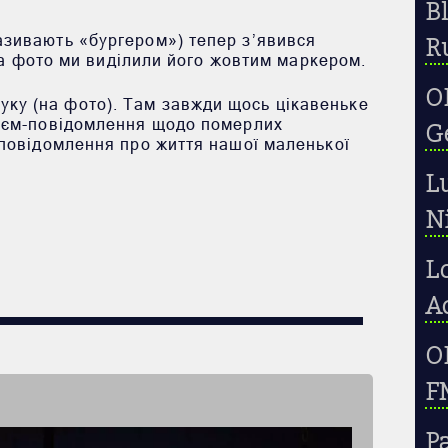
B
називають «бургером») тепер з’явився
Ru
 фото ми виділили його жовтим маркером.
O
уку (на фото). Там завжди щось цікавеньке
квієм-повідомлення щодо померлих
Ge
і повідомлення про життя нашої маленької
L
Ni
L
A
OP
FM
P