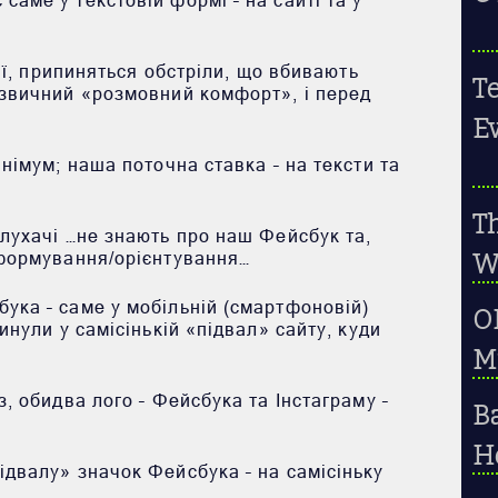
дії, припиняться обстріли, що вбивають
Te
 звичний «розмовний комфорт», і перед
E
інімум; наша поточна ставка – на тексти та
T
слухачі …не знають про наш Фейсбук та,
нформування/орієнтування…
W
ука – саме у мобільній (смартфоновій)
OP
инули у самісінькій «підвал» сайту, куди
Mu
з, обидва лого – Фейсбука та Інстаграму –
B
H
ідвалу» значок Фейсбука – на самісіньку